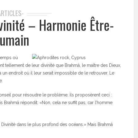
ARTICLES-
ivinité – Harmonie Être-
umain
 temps où
t tellement de leur divinité que Brahmâ, le maître des Dieux,
 un endroit où il leur serait impossible de le retrouver. Le
e.
nseil pour résoudre le problème, ils proposèrent ceci :
is Brahmâ répondit: «Non, cela ne suffit pas, car l’homme
la Divinité dans le plus profond des océans.» Mais Brahmâ