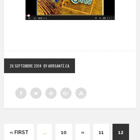
26 SEPTEMBRE 2014
BY ARRSANTÉ.CA
« FIRST
...
10
«
11
12