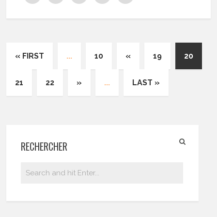
« FIRST
...
10
«
19
20
21
22
»
...
LAST »
RECHERCHER