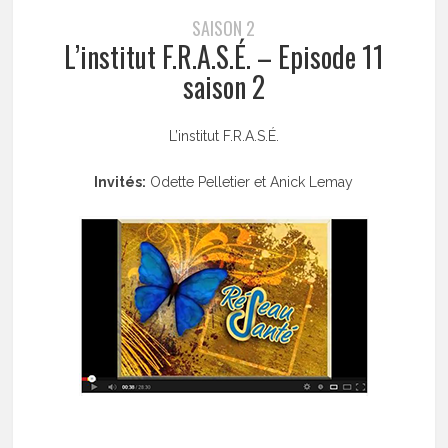
SAISON 2
L’institut F.R.A.S.É. – Episode 11
saison 2
L’institut F.R.A.S.É.
Invités:
Odette Pelletier et Anick Lemay