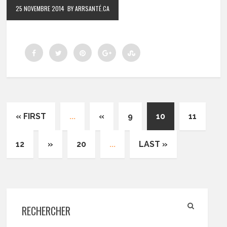
25 NOVEMBRE 2014
BY ARRSANTÉ.CA
« FIRST
...
«
9
10
11
12
»
20
...
LAST »
RECHERCHER