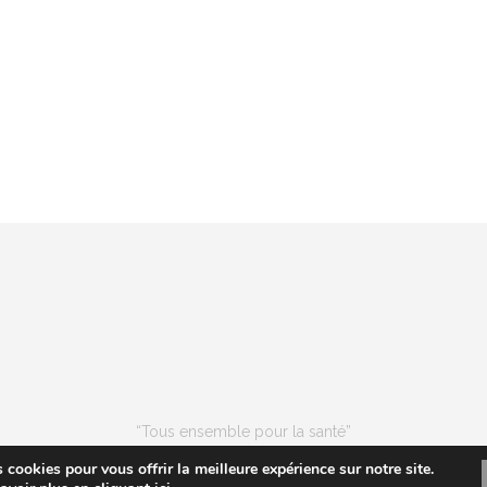
“Tous ensemble pour la santé”
Les entrées pour les événements ne sont pas remboursables
 cookies pour vous offrir la meilleure expérience sur notre site.