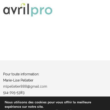
Pour toute information:
Marie-Lise Pelletier
mlpelletier888@gmail.com
514-705-5383
Politique de confidentialité
Nous utilisons des cookies pour vous offrir la meilleure
expérience sur notre site.
“Tous ensemble pour la santé”