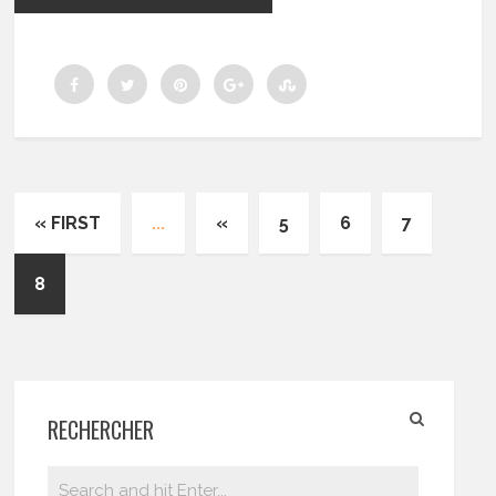
« FIRST
...
«
5
6
7
8
RECHERCHER