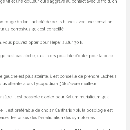
e vif et une douleur qui s´aggrave au contact avec le froid, on
 rouge brillant tacheté de petits blancs avec une sensation
urius corrosivus 30k est conseillé.
n, vous pouvez opter pour Hepar sulfur 30 k.
e n’est pas sèche, il est alors possible d’opter pour la prise
e gauche est plus atteinte, il est conseillé de prendre Lachesis
 plus atteinte, alors Lycopodium 30k s’avère meilleur.
sâtre, il est possible d’opter pour Kalium muriaticum 30k.
 il est préférable de choisir Cantharis 30k. la posologie est
espacez les prises dès l’amélioration des symptômes.