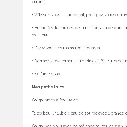
citron…).
• Vêtissez-vous chaudement, protégez votre cou ave
• Humidifiez les pièces de la maison, à l’aide d’un 
radiateur.
• L’avez-vous les mains régulièrement.
• Dormez suffisamment, au moins 7 à 8 heures par nu
• Ne fumez pas
Mes petits trucs
Gargarismes à l’eau salée
Faites bouillir 1 litre d’eau de source avec 1 grande c
Gargarisez-vous avec ce mélange toutes les 2 à 3 h