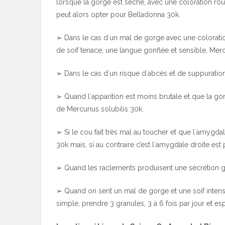
lorsque la gorge est sèche, avec une coloration roug
peut alors opter pour Belladonna 30k.
➢ Dans le cas d´un mal de gorge avec une coloration
de soif tenace, une langue gonflée et sensible, Merc
➢ Dans le cas d´un risque d´abcès et de suppuratio
➢ Quand l´apparition est moins brutale et que la gorg
de Mercurius solubilis 30k.
➢ Si le cou fait très mal au toucher et que l´amygdal
30k mais, si au contraire c’est l´amygdale droite est
➢ Quand les raclements produisent une sécrétion gri
➢ Quand on sent un mal de gorge et une soif intense,
simple, prendre 3 granules, 3 à 6 fois par jour et 