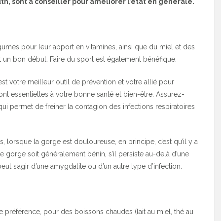
, sont à conseiller pour améliorer l’état en générale.
légumes pour leur apport en vitamines, ainsi que du miel et des
t un bon début. Faire du sport est également bénéfique.
 votre meilleur outil de prévention et votre allié pour
t essentielles à votre bonne santé et bien-être. Assurez-
ui permet de freiner la contagion des infections respiratoires
, lorsque la gorge est douloureuse, en principe, c’est qu’il y a
de gorge soit généralement bénin, s’il persiste au-delà d’une
eut s’agir d’une amygdalite ou d’un autre type d’infection.
préférence, pour des boissons chaudes (lait au miel, thé au