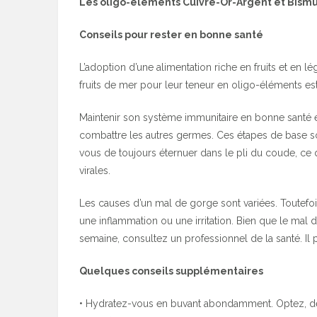
Les oligo-éléments Cuivre-Or-Argent et Bismuth
Conseils pour rester en bonne santé
L’adoption d’une alimentation riche en fruits et en 
fruits de mer pour leur teneur en oligo-éléments es
Maintenir son système immunitaire en bonne santé est
combattre les autres germes. Ces étapes de base son
vous de toujours éternuer dans le pli du coude, ce q
virales.
Les causes d’un mal de gorge sont variées. Toutefois
une inflammation ou une irritation. Bien que le mal 
semaine, consultez un professionnel de la santé. Il p
Quelques conseils supplémentaires
• Hydratez-vous en buvant abondamment. Optez, de 