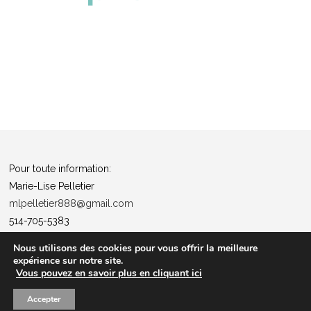
Pour toute information:
Marie-Lise Pelletier
mlpelletier888@gmail.com
514-705-5383
Politique de confidentialité
Nous utilisons des cookies pour vous offrir la meilleure
expérience sur notre site.
“Tous ensemble pour la santé”
Vous pouvez en savoir plus en cliquant ici
Les entrées pour les événements ne sont pas remboursables
Accepter