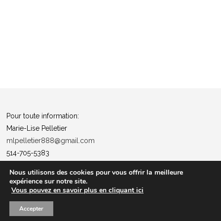
Pour toute information:
Marie-Lise Pelletier
mlpelletier888@gmail.com
514-705-5383
Politique de confidentialité
Nous utilisons des cookies pour vous offrir la meilleure
expérience sur notre site.
“Tous ensemble pour la santé”
Vous pouvez en savoir plus en cliquant ici
Les entrées pour les événements ne sont pas remboursables
Accepter