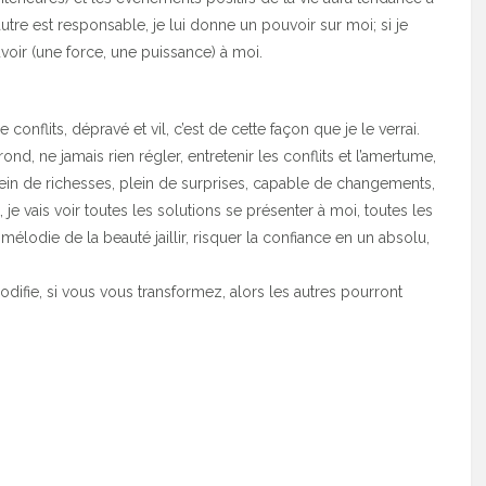
utre est responsable, je lui donne un pouvoir sur moi; si je
oir (une force, une puissance) à moi.
 conflits, dépravé et vil, c’est de cette façon que je le verrai.
d, ne jamais rien régler, entretenir les conflits et l’amertume,
 plein de richesses, plein de surprises, capable de changements,
 je vais voir toutes les solutions se présenter à moi, toutes les
 la mélodie de la beauté jaillir, risquer la confiance en un absolu,
odifie, si vous vous transformez, alors les autres pourront