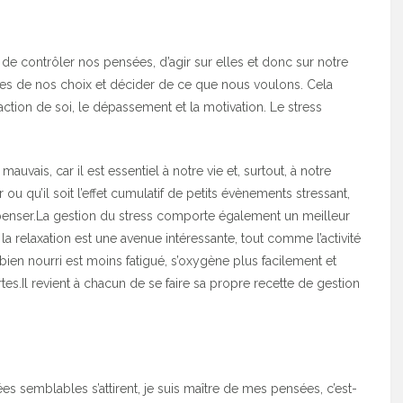
e contrôler nos pensées, d’agir sur elles et donc sur notre
es de nos choix et décider de ce que nous voulons. Cela
ction de soi, le dépassement et la motivation. Le stress
uvais, car il est essentiel à notre vie et, surtout, à notre
 ou qu’il soit l’effet cumulatif de petits évènements stressant,
 penser.La gestion du stress comporte également un meilleur
la relaxation est une avenue intéressante, tout comme l’activité
bien nourri est moins fatigué, s’oxygène plus facilement et
es.Il revient à chacun de se faire sa propre recette de gestion
s semblables s’attirent, je suis maître de mes pensées, c’est-