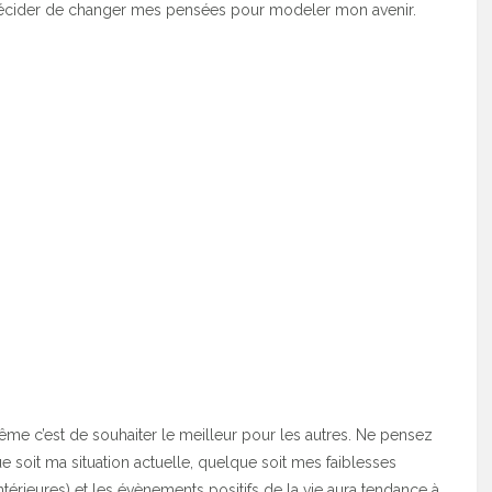
 décider de changer mes pensées pour modeler mon avenir.
me c’est de souhaiter le meilleur pour les autres. Ne pensez
soit ma situation actuelle, quelque soit mes faiblesses
ntérieures) et les évènements positifs de la vie aura tendance à