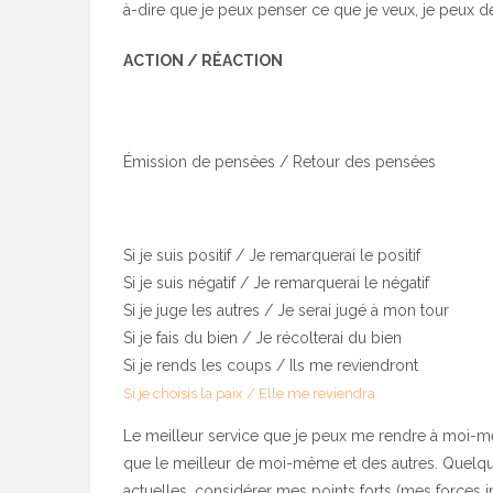
à-dire que je peux penser ce que je veux, je peux
ACTION / RÉACTION
Émission de pensées / Retour des pensées
Si je suis positif / Je remarquerai le positif
Si je suis négatif / Je remarquerai le négatif
Si je juge les autres / Je serai jugé à mon tour
Si je fais du bien / Je récolterai du bien
Si je rends les coups / Ils me reviendront
Si je choisis la paix / Elle me reviendra
Le meilleur service que je peux me rendre à moi-mê
que le meilleur de moi-même et des autres. Quelque 
actuelles, considérer mes points forts (mes forces i