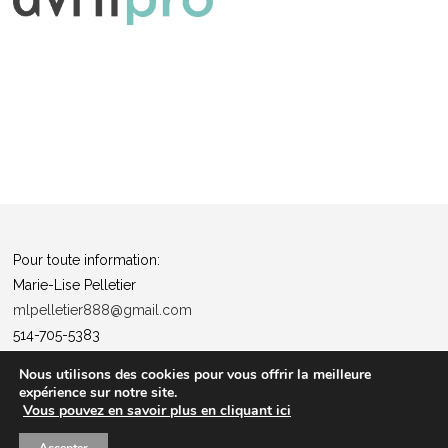
Pour toute information:
Marie-Lise Pelletier
mlpelletier888@gmail.com
514-705-5383
Politique de confidentialité
Nous utilisons des cookies pour vous offrir la meilleure
expérience sur notre site.
“Tous ensemble pour la santé”
Vous pouvez en savoir plus en cliquant ici
Les entrées pour les événements ne sont pas remboursables