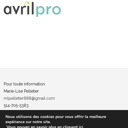
Pour toute information:
Marie-Lise Pelletier
mlpelletier888@gmail.com
514-705-5383
Politique de confidentialité
Nous utilisons des cookies pour vous offrir la meilleure
expérience sur notre site.
“Tous ensemble pour la santé”
Vous pouvez en savoir plus en cliquant ici