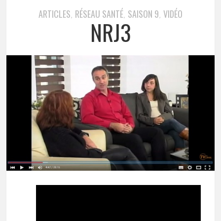
ARTICLES
RÉSEAU SANTÉ
SAISON 9
VIDÉO
,
,
,
NRJ3