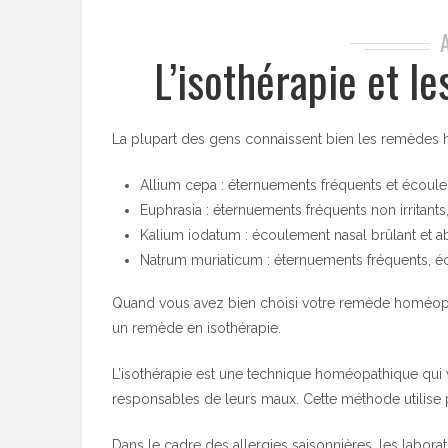
L’isothérapie et le
La plupart des gens connaissent bien les remèdes 
Allium cepa : éternuements fréquents et écoul
Euphrasia : éternuements fréquents non irritants
Kalium iodatum : écoulement nasal brûlant et a
Natrum muriaticum : éternuements fréquents, é
Quand vous avez bien choisi votre remède homéopat
un remède en isothérapie.
L’isothérapie est une technique homéopathique qui v
responsables de leurs maux. Cette méthode utilise po
Dans le cadre des allergies saisonnières, les labora