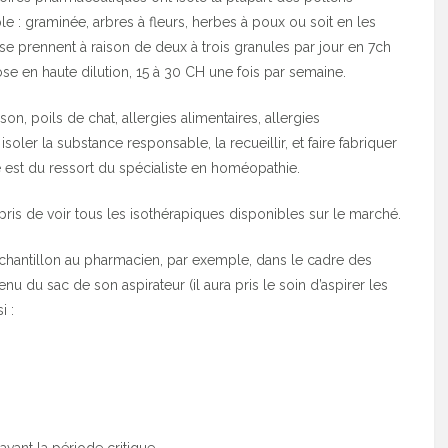
e : graminée, arbres à fleurs, herbes à poux ou soit en les
se prennent à raison de deux à trois granules par jour en 7ch
ose en haute dilution, 15 à 30 CH une fois par semaine.
on, poils de chat, allergies alimentaires, allergies
soler la substance responsable, la recueillir, et faire fabriquer
 est du ressort du spécialiste en homéopathie.
pris de voir tous les isothérapiques disponibles sur le marché.
échantillon au pharmacien, par exemple, dans le cadre des
u du sac de son aspirateur (il aura pris le soin d’aspirer les
i :