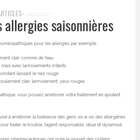
ARTICLES-
s allergies saisonnières
homéopathiques pour les allergies par exemple :
ement clair comme de l’eau
, mais avec larmoiements irritants
bondant laissant le nez rouge
coulement clair, larmoiement, yeux rouges
hique, vous pouvez améliorer votre traitement en ajoutant
ise à améliorer la tolérance des gens vis-à-vis des allergènes
ur traiter le trouble, l’agent responsable, dilué et dynamisé.
toires pharmaceutiques ont isolé la plupart des pollens