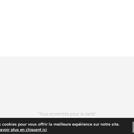
“Tous ensemble pour la santé”
Les entrées pour les événements ne sont pas remboursables
 cookies pour vous offrir la meilleure expérience sur notre site.
voir plus en cliquant ici