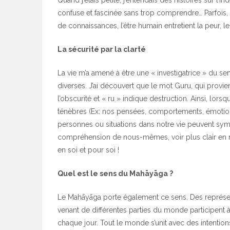
Quand j’étais petite, j’entendais des histoires sur l’I
confuse et fascinée sans trop comprendre… Parfois
de connaissances, l’être humain entretient la peur, 
La sécurité par la clarté
La vie m’a amené à être une « investigatrice » du se
diverses. J’ai découvert que le mot Guru, qui provien
l’obscurité et « ru » indique destruction. Ainsi, lorsqu
ténèbres (Ex: nos pensées, comportements, émotion
personnes ou situations dans notre vie peuvent sy
compréhension de nous-mêmes, voir plus clair en nou
en soi et pour soi !
Quel est le sens du Mahāyāga ?
Le Mahāyāga porte également ce sens. Des représent
venant de différentes parties du monde participent 
chaque jour. Tout le monde s’unit avec des intention