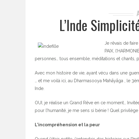
L’Inde Simplicit
Je rêvais de fair
PAIX, l’HARMONIE 
personnes… tous ensemble, méditations et chants, pou
Avec mon histoire de vie, ayant vécu dans une guerre 
… et me voilà ici, au Dharmasooya Mahāyāga , le 3è
Inde.
OUI, je réalise un Grand Rêve en ce moment… Invit
pour l’humanité, je me sens si bénie ! Quel privilège
L’incompréhension et la peur