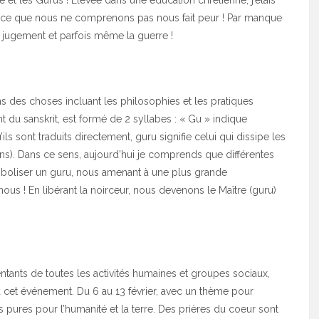
nde et les Gurus ! Élevée dans une éducation chrétienne, j’étais
, ce que nous ne comprenons pas nous fait peur ! Par manque
le jugement et parfois même la guerre !
ns des choses incluant les philosophies et les pratiques
t du sanskrit, est formé de 2 syllabes : « Gu » indique
’ils sont traduits directement, guru signifie celui qui dissipe les
s). Dans ce sens, aujourd’hui je comprends que différentes
mboliser un guru, nous amenant à une plus grande
s ! En libérant la noirceur, nous devenons le Maître (guru)
ants de toutes les activités humaines et groupes sociaux,
à cet événement. Du 6 au 13 février, avec un thème pour
s pures pour l’humanité et la terre. Des prières du coeur sont