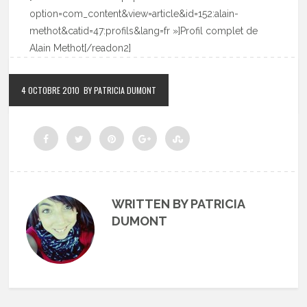
option=com_content&view=article&id=152:alain-
methot&catid=47:profils&lang=fr »]Profil complet de
Alain Methot[/readon2]
4 OCTOBRE 2010
BY PATRICIA DUMONT
WRITTEN BY PATRICIA
DUMONT