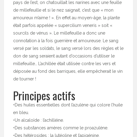
pays de l’est, on chatouillait les narines avec une feuille
de millefeuille et si le nez saignait, c’est que « mon
amoureux m’aime ! ». En effet au moyen-âge, la plante
était parfois appelée « supercilium veneris » soit «
sourcils de vénus ». Le millefeuille a donc une
connotation à la fois guerrière et amoureuse. Le sang
versé par les soldats, le sang versé lors des règles et le
don de sang seraient autant d’occasions d’utiliser le
millefeuille… L’achillée était utilisée contre les vers et
déposée au fond des barriques, elle empêcherait le vin
de tourner !
Principes actifs
•Des huiles essentielles dont l’azulène qui colore l’huile
en bleu.
•Un alcaloïde : l’achilléine.
•Des substances amères comme le proazulène.
•Des hétérosides : la lutéoline et l’apigénine.