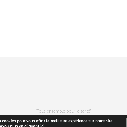
“Tous ensemble pour la santé”
Les entrées pour les événements ne sont pas remboursables
 cookies pour vous offrir la meilleure expérience sur notre site.
voir plus en cliquant ici