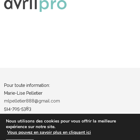
Pour toute information:
Marie-Lise Pelletier
mlpelletier888@gmail.com
514-705-5383
Politique de confidentialité
Nous utilisons des cookies pour vous offrir la meilleure
expérience sur notre site.
“Tous ensemble pour la santé”
Vous pouvez en savoir plus en cliquant ici
Les entrées pour les événements ne sont pas remboursables